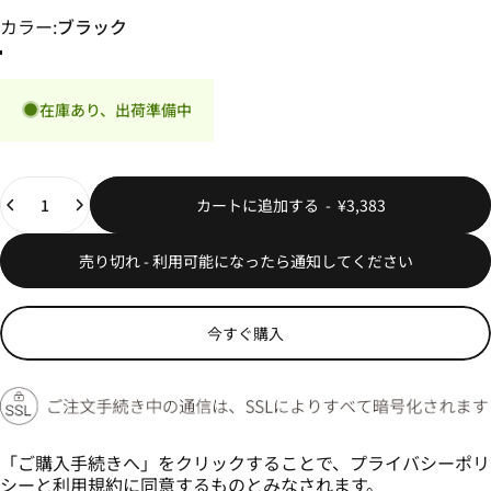
カラー
カラー:
ブラック
ピンク
ホワイト
ブラック
在庫あり、出荷準備中
数量
カートに追加する
-
¥3,383
売り切れ - 利用可能になったら通知してください
今すぐ購入
「ご購入手続きへ」をクリックすることで、
プライバシーポリ
シー
と
利用規約
に同意するものとみなされます。