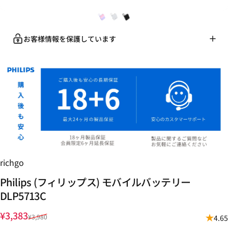
お客様情報を保護しています
richgo
Philips
(フィリップス)
モバイルバッテリー
DLP5713C
販売価格
通常価格
¥3,383
¥3,980
4.65