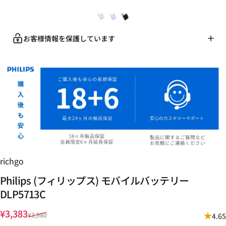
お客様情報を保護しています
richgo
Philips
(フィリップス)
モバイルバッテリー
DLP5713C
販売価格
通常価格
¥3,383
¥3,980
4.65