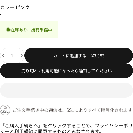
カラー
カラー:
ピンク
ホワイト
ピンク
ブラック
在庫あり、出荷準備中
数量
カートに追加する
-
¥3,383
売り切れ - 利用可能になったら通知してください
「ご購入手続きへ」をクリックすることで、
プライバシーポリ
シー
と
利用規約
に同意するものとみなされます。