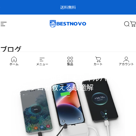
コンテンツへスキップ
スライドショーを一時停止
送料無料
サイトナビゲーション
ベストノボ
検
ブログ
ホーム
メニュー
製品
カート
アカウント
2025年5月21日
持ち運びやすさ重視｜モバイルバッテリー
の選び方 プロが教える最適解
もっと読む